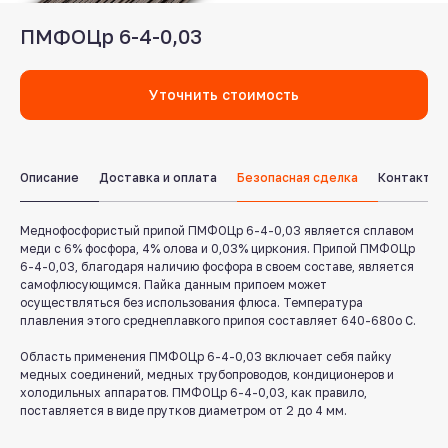
ПМФОЦр 6-4-0,03
Уточнить стоимость
Описание
Доставка и оплата
Безопасная сделка
Контакты
Меднофосфористый припой ПМФОЦр 6-4-0,03 является сплавом
Служба поддержки клиентов
меди с 6% фосфора, 4% олова и 0,03% циркония. Припой ПМФОЦр
Работаем ежедневно с 8:00 до 18:00
6-4-0,03, благодаря наличию фосфора в своем составе, является
самофлюсующимся. Пайка данным припоем может
осуществляться без использования флюса. Температура
8 831 413 29 55
плавления этого среднеплавкого припоя составляет 640-680о С.
Бесплатно по России
Область применения ПМФОЦр 6-4-0,03 включает себя пайку
Заказать звонок
медных соединений, медных трубопроводов, кондиционеров и
холодильных аппаратов. ПМФОЦр 6-4-0,03, как правило,
поставляется в виде прутков диаметром от 2 до 4 мм.
Пишите нам
в мессенджерах