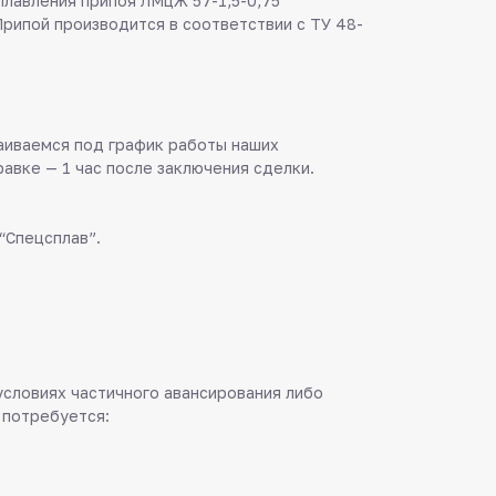
плавления припоя ЛМцЖ 57-1,5-0,75
Припой производится в соответствии с ТУ 48-
аиваемся под график работы наших
равке — 1 час после заключения сделки.
“Спецсплав”.
 условиях частичного авансирования либо
 потребуется: