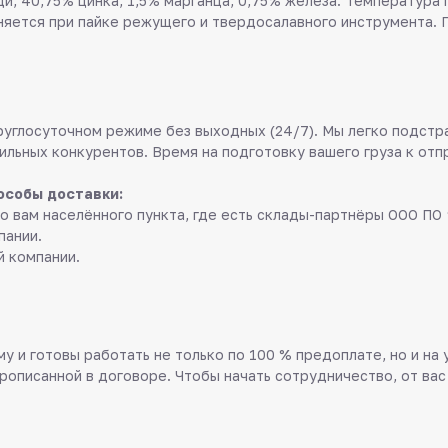
и, 40,75% цинка, 1,5% марганца, 0,75% железа. Температура 
няется при пайке режущего и твердосалавного инструмента. 
руглосуточном режиме без выходных (24/7). Мы легко подстр
ильных конкурентов. Время на подготовку вашего груза к отп
особы доставки:
о вам населённого пункта, где есть склады-партнёры ООО ПО 
пании.
й компании.
у и готовы работать не только по 100 % предоплате, но и на
прописанной в договоре. Чтобы начать сотрудничество, от вас