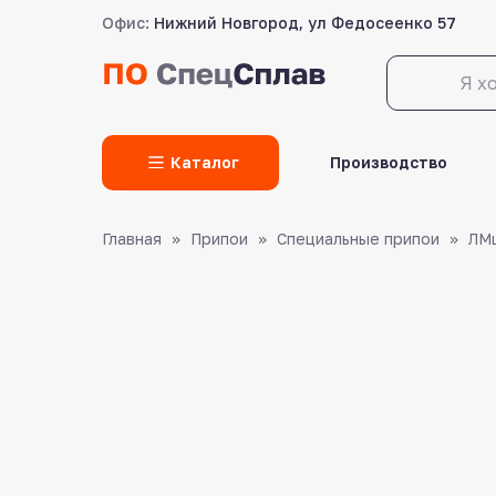
Офис:
Нижний Новгород, ул Федосеенко 57
LET'S GO!
Каталог
Производство
Главная
Припои
Специальные припои
ЛМц