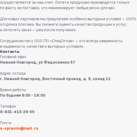
8 831 413 29 55
осуществляется за наш счет. Оплата продукции производится только
по факту ее поставки, что минимизирует любые риски для вас.
Бесплатно по России
Для новых партнеров мы предлагаем особенно выгодные условия — 100%
Заказать звонок
отсрочка платежа. Вы сможете оценить качество продукции и услуг,
а оплатить заказ — уже после получения.
Пишите нам
Сотрудничество с ООО ПО «СпецСплав» — это всегда уверенность
в мессенджерах
в надежности, качестве и выгодных условиях.
Контакты
Головной офис
Нижний Новгород, ул Федосеенко 57
Адрес склада
г. Нижний Новгород, Восточный проезд, д. 9, склад 11
Время работы
8 831 413 29 55
По будням 9:00 - 18:00
Телефон
Нижний Новгород,
8-831-413-29-55
ул Федосеенко, 57
Почта
s-splavnn@mail.ru
s-splavnn@mail.ru