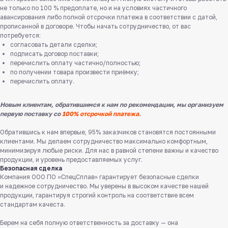
не только по 100 % предоплате, но и на условиях частичного
авансирования либо полной отсрочки платежа в соответствии с датой,
прописанной в договоре. Чтобы начать сотрудничество, от вас
потребуется:
согласовать детали сделки;
подписать договор поставки;
перечислить оплату частично/полностью;
по получении товара произвести приёмку;
перечислить оплату.
Новым клиентам, обратившимся к нам по рекомендации, мы организуем
первую поставку со
100% отсрочкой платежа.
Обратившись к нам впервые, 95% заказчиков становятся постоянными
клиентами. Мы делаем сотрудничество максимально комфортным,
минимизируя любые риски. Для нас в равной степени важны и качество
продукции, и уровень предоставляемых услуг.
Безопасная сделка
Компания ООО ПО «СпецСплав» гарантирует безопасные сделки
и надежное сотрудничество. Мы уверены в высоком качестве нашей
продукции, гарантируя строгий контроль на соответствие всем
Служба поддержки клиентов
стандартам качеста.
Работаем ежедневно с 8:00 до 18:00
Берем на себя полную ответственность за доставку — она