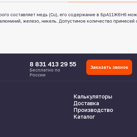
ого составляет медь (Cu), его содержание в БрА11Ж6Н6 мож
люминий, железо, никель. Допустимое количество примесей 
8 831 413 29 55
Заказать звонок
Бесплатно по
России
Калькуляторы
Доставка
Производство
Каталог