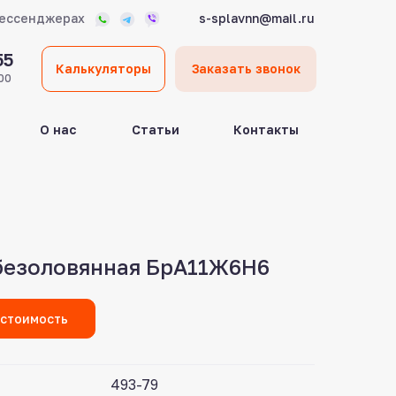
мессенджерах
s-splavnn@mail.ru
55
Калькуляторы
Заказать звонок
00
О нас
Статьи
Контакты
безоловянная БрА11Ж6Н6
 стоимость
493-79