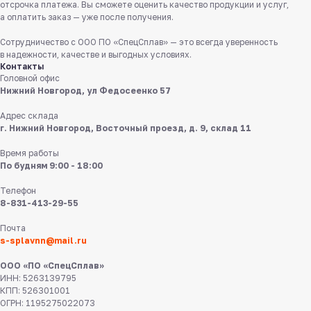
отсрочка платежа. Вы сможете оценить качество продукции и услуг,
а оплатить заказ — уже после получения.
Сотрудничество с ООО ПО «СпецСплав» — это всегда уверенность
в надежности, качестве и выгодных условиях.
Контакты
Головной офис
8 831 413 29 55
Нижний Новгород, ул Федосеенко 57
Адрес склада
Нижний Новгород,
г. Нижний Новгород, Восточный проезд, д. 9, склад 11
ул Федосеенко, 57
Время работы
s-splavnn@mail.ru
По будням 9:00 - 18:00
Телефон
Калькуляторы
8-831-413-29-55
Доставка
Производство
Почта
Каталог
s-splavnn@mail.ru
ООО «ПО «СпецСплав»
ИНН: 5263139795
О нас
КПП: 526301001
Поставщикам
ОГРН: 1195275022073
Справочник