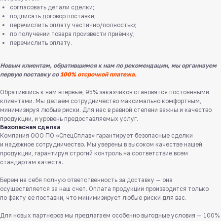
согласовать детали сделки;
подписать договор поставки;
перечислить оплату частично/полностью;
по получении товара произвести приёмку;
перечислить оплату.
Новым клиентам, обратившимся к нам по рекомендации, мы организуем
первую поставку со
100% отсрочкой платежа.
Обратившись к нам впервые, 95% заказчиков становятся постоянными
клиентами. Мы делаем сотрудничество максимально комфортным,
Служба поддержки клиентов
минимизируя любые риски. Для нас в равной степени важны и качество
Работаем ежедневно с 8:00 до 18:00
продукции, и уровень предоставляемых услуг.
Безопасная сделка
8 831 413 29 55
Компания ООО ПО «СпецСплав» гарантирует безопасные сделки
и надежное сотрудничество. Мы уверены в высоком качестве нашей
Бесплатно по России
продукции, гарантируя строгий контроль на соответствие всем
стандартам качеста.
Заказать звонок
Берем на себя полную ответственность за доставку — она
осуществляется за наш счет. Оплата продукции производится только
Пишите нам
по факту ее поставки, что минимизирует любые риски для вас.
в мессенджерах
Для новых партнеров мы предлагаем особенно выгодные условия — 100%