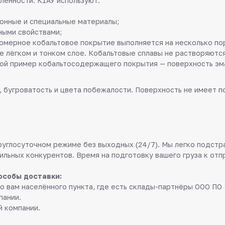
ленности. К1АУ используют:
онные и специальные материалы;
ными свойствами;
номерное кобальтовое покрытие выполняется на несколько по
е лёгком и тонком слое. Кобальтовые сплавы не растворяются
той пример кобальтосодержащего покрытия — поверхность эм
, бугроватость и цвета побежалости. Поверхность не имеет п
руглосуточном режиме без выходных (24/7). Мы легко подстр
ильных конкурентов. Время на подготовку вашего груза к отп
особы доставки:
о вам населённого пункта, где есть склады-партнёры ООО ПО 
пании.
й компании.