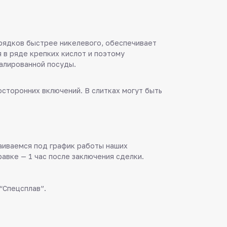
рядков быстрее никелевого, обеспечивает
 в ряде крепких кислот и поэтому
алированной посуды.
осторонних включений. В слитках могут быть
аиваемся под график работы наших
равке — 1 час после заключения сделки.
“Спецсплав”.