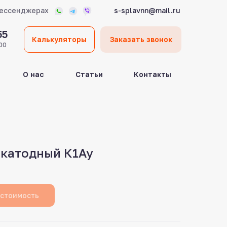
мессенджерах
s-splavnn@mail.ru
55
Калькуляторы
Заказать звонок
00
О нас
Статьи
Контакты
 катодный К1Ау
 стоимость