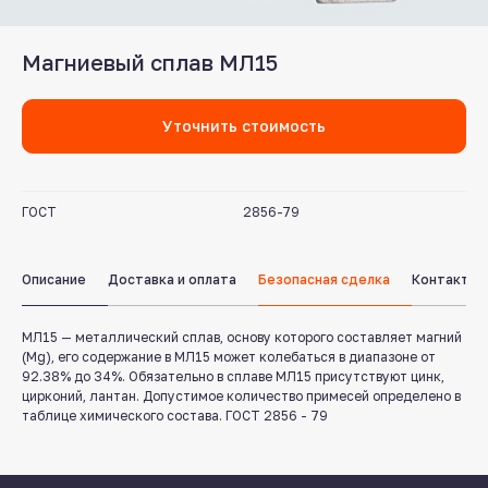
Магниевый сплав МЛ15
Уточнить стоимость
ГОСТ
2856-79
Служба поддержки клиентов
Работаем ежедневно с 8:00 до 18:00
Описание
Доставка и оплата
Безопасная сделка
Контакты
8 831 413 29 55
Бесплатно по России
МЛ15 — металлический сплав, основу которого составляет магний
(Mg), его содержание в МЛ15 может колебаться в диапазоне от
92.38% до 34%. Обязательно в сплаве МЛ15 присутствуют цинк,
Заказать звонок
цирконий, лантан. Допустимое количество примесей определено в
таблице химического состава. ГОСТ 2856 - 79
Пишите нам
в мессенджерах