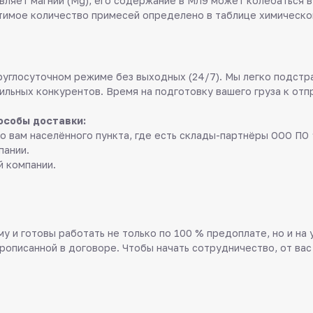
вляет магний (Mg), его содержание в МЛ9 может колебаться в
тимое количество примесей определено в таблице химическог
руглосуточном режиме без выходных (24/7). Мы легко подстр
ильных конкурентов. Время на подготовку вашего груза к отп
особы доставки:
о вам населённого пункта, где есть склады-партнёры ООО ПО 
пании.
й компании.
у и готовы работать не только по 100 % предоплате, но и на
прописанной в договоре. Чтобы начать сотрудничество, от вас