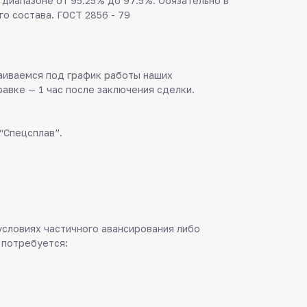
 диапазоне от 95.25% до 97.5%. Обязательно в
о состава. ГОСТ 2856 - 79
аиваемся под график работы наших
равке — 1 час после заключения сделки.
“Спецсплав”.
 условиях частичного авансирования либо
 потребуется: