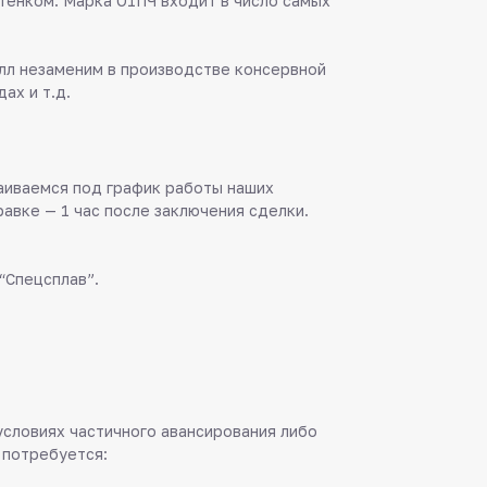
тенком. Марка О1ПЧ входит в число самых
лл незаменим в производстве консервной
ах и т.д.
аиваемся под график работы наших
равке — 1 час после заключения сделки.
“Спецсплав”.
 условиях частичного авансирования либо
 потребуется: