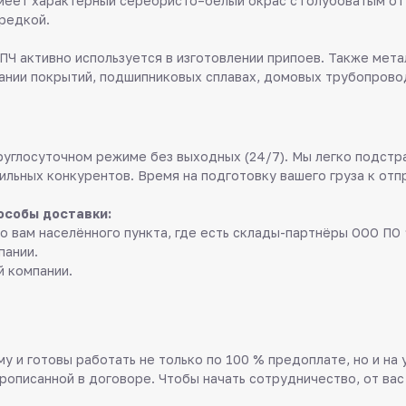
Имеет характерный серебристо–белый окрас с голубоватым от
 редкой.
Ч активно используется в изготовлении припоев. Также мета
ании покрытий, подшипниковых сплавах, домовых трубопровод
руглосуточном режиме без выходных (24/7). Мы легко подстр
ильных конкурентов. Время на подготовку вашего груза к отп
особы доставки:
о вам населённого пункта, где есть склады-партнёры ООО ПО 
пании.
й компании.
у и готовы работать не только по 100 % предоплате, но и на
прописанной в договоре. Чтобы начать сотрудничество, от вас