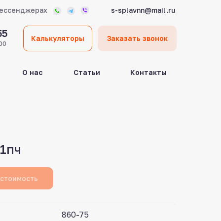
мессенджерах
s-splavnn@mail.ru
55
Калькуляторы
Заказать звонок
00
О нас
Статьи
Контакты
1пч
 стоимость
860-75