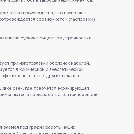
овлетворить любые запросы наших клиентов.
дом этапе производства, что позволяет
я сопровождается сертификатом (паспортом)
е сплава сурьмы придает ему прочность и
зуют при изготовлении оболочек кабелей,
ьзуется в химической и энергетической
рафских и некоторых других сплавов.
шивке стен, где требуется экранирующая
 применяются в производстве контейнеров для
аиваемся под график работы наших
равке — 1 час после заключения сделки.