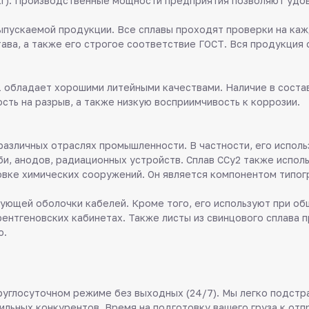
0 кг). Производственные мощности предприятия позволяют уд
пускаемой продукции. Все сплавы проходят проверки на каж
тава, а также его строгое соответствие ГОСТ. Вся продукци
1 обладает хорошими литейными качествами. Наличие в состав
сть на разрыв, а также низкую восприимчивость к коррозии.
азличных отраслях промышленности. В частности, его исполь
и, анодов, радиационных устройств. Сплав ССу2 также испол
овке химических сооружений. Он является компонентом типог
ующей оболочки кабелей. Кроме того, его используют при об
 рентгеновских кабинетах. Также листы из свинцового сплава
ю.
руглосуточном режиме без выходных (24/7). Мы легко подстр
ильных конкурентов. Время на подготовку вашего груза к отп