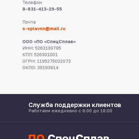
Телефон
8-831-413-29-55
Почта
s-splavnn@mail.ru
ООО «ПО «СпецСплав»
ИНН: 5263139795
КПП: 526301001
ОГРН: 1195275022073
ОКПО: 39193914
Служба поддержки клиентов
Работаем ежедневно с 8:00 до 18:00