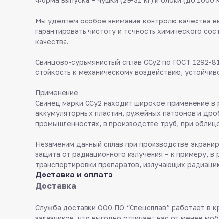
Форма выпуска – чушки (29-31 кг) и блоки (до 100
Мы уделяем особое внимание контролю качества вы
гарантировать чистоту и точность химического сос
качества.
Свинцово-сурьмянистый сплав ССу2 по ГОСТ 1292-8
стойкость к механическому воздействию, устойчиво
Применение
Свинец марки ССу2 находит широкое применение в р
аккумуляторных пластин, ружейных патронов и дроб
промышленностях, в производстве труб, при облиц
Незаменим данный сплав при производстве экранир
защита от радиационного излучения – к примеру, в
транспортировки препаратов, излучающих радиаци
Доставка и оплата
Доставка
Служба доставки ООО ПО “Спецсплав” работает в к
заказчиков, что выгодно отличает нас от менее моб