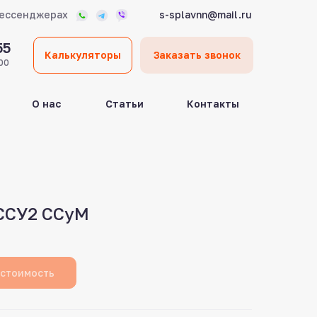
мессенджерах
s-splavnn@mail.ru
55
Калькуляторы
Заказать звонок
00
О нас
Статьи
Контакты
ССУ2 ССуМ
 стоимость