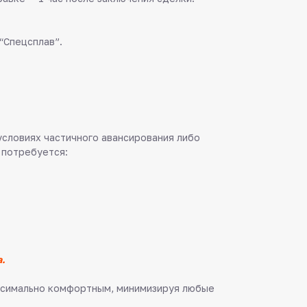
“Спецсплав”.
 условиях частичного авансирования либо
 потребуется:
.
аксимально комфортным, минимизируя любые